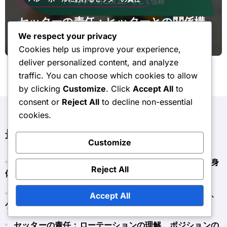
セッターの責任：ヒッターとの関係構
築、フィードバックメカニズム、そし
We respect your privacy
て信頼
Cookies help us improve your experience,
deliver personalized content, and analyze
traffic. You can choose which cookies to allow
by clicking
Customize
. Click
Accept All
to
consent or
Reject All
to decline non-essential
cookies.
最近の投稿
Customize
セッターの責任：怪我の予防、コンディショニング、身
Reject All
体的要求
セッターの責任：スタイル設定、テンポコントロール、
Accept All
ゲームフロー管理
セッターの責任：ローテーションの理解、ポジションの