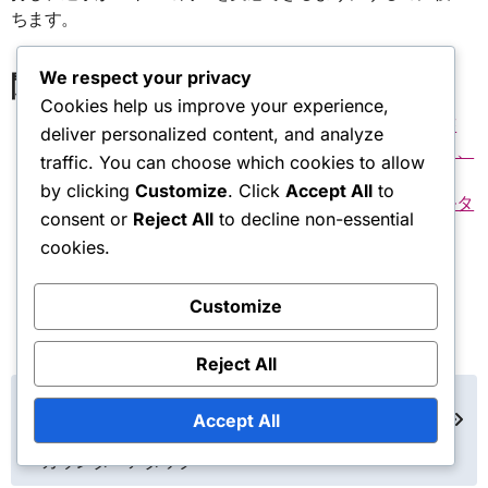
ちます。
We respect your privacy
関連記事
Cookies help us improve your experience,
リベロ：交代ルール、ユニフォーム規則、戦術的調整
deliver personalized content, and analyze
リベロ：異なるプレースタイル、チームダイナミクス、
traffic. You can choose which cookies to allow
戦略への適応
by clicking
Customize
. Click
Accept All
to
リベロ：強い守備的マインドセットの構築、メンタルタ
consent or
Reject All
to decline non-essential
フネス、そして集中力
cookies.
Customize
Reject All
Post
セッターの責任：トラン
リベロ：交代ルール、ユ
ジションプレーにおける
ニフォーム規則、戦術的
Accept All
navigation
役割、クイックセット、
調整
カウンターアタック