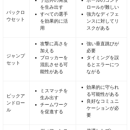
予想外の角度
ボールのコント
を生み出す
ロールが難しい
バックロ
すべての選手
強力なディフェ
ウセット
を効果的に活
ンスに対してリ
用
スクがある
攻撃に高さを
強い垂直跳びが
加える
必要
ジャンプ
ブロッカーを
タイミングを誤
セット
混乱させる可
るとエラーにつ
能性がある
ながる
効果的に守られ
ミスマッチを
る可能性がある
ピックア
生み出す
良好なコミュニ
ンドロー
チームワーク
ケーションが必
ル
を促進する
要