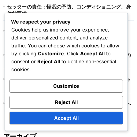
セッターの責任：怪我の予防、コンディショニング、身
体的要求
We respect your privacy
Cookies help us improve your experience,
セッターの責任：スタイル設定、テンポコントロール、
ゲームフロー管理
deliver personalized content, and analyze
traffic. You can choose which cookies to allow
by clicking
Customize
. Click
Accept All
to
セッターの責任：ローテーションの理解、ポジションの
consent or
Reject All
to decline non-essential
責任、チームダイナミクス
cookies.
セッターの責任：ヒッターとの関係構築、フィードバッ
クメカニズム、そして信頼
Customize
Reject All
アウトサイドヒッター：異なるディフェンススキームへ
の適応、ブロッカーの読み取り、そして調整
Accept All
アーカイブ