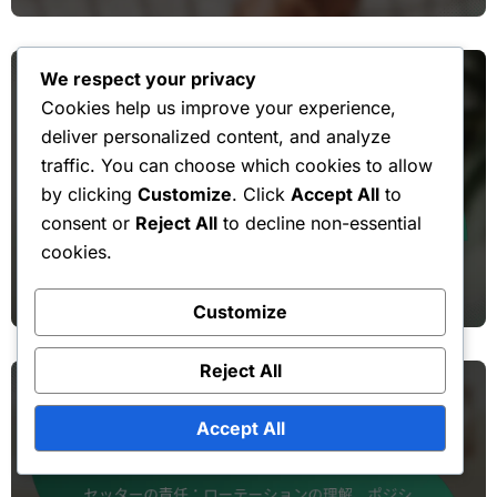
We respect your privacy
Cookies help us improve your experience,
deliver personalized content, and analyze
traffic. You can choose which cookies to allow
by clicking
Customize
. Click
Accept All
to
バレーボールにおけるセッターの責任
consent or
Reject All
to decline non-essential
セッターの責任：スタイル設定、テン
cookies.
ポコントロール、ゲームフロー管理
Customize
Reject All
Accept All